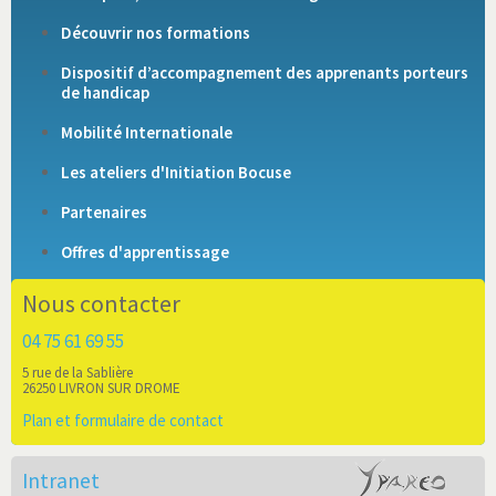
Découvrir nos formations
Dispositif d’accompagnement des apprenants porteurs
de handicap
Mobilité Internationale
Les ateliers d'Initiation Bocuse
Partenaires
Offres d'apprentissage
Nous contacter
04 75 61 69 55
5 rue de la Sablière
26250 LIVRON SUR DROME
Plan et formulaire de contact
Intranet