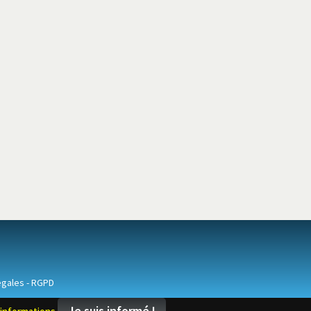
égales
-
RGPD