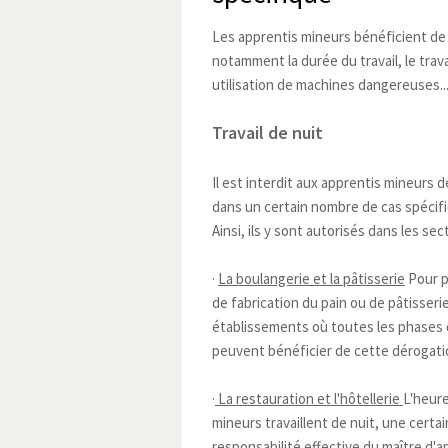
Les apprentis mineurs bénéficient de 
notamment la durée du travail, le trava
utilisation de machines dangereuses..
Travail de nuit
Il est interdit aux apprentis mineurs de
dans un certain nombre de cas spécif
Ainsi, ils y sont autorisés dans les sec
·
La boulangerie et la pâtisserie
Pour p
de fabrication du pain ou de pâtisserie.
établissements où toutes les phases 
peuvent bénéficier de cette dérogati
·
La restauration et l'hôtellerie
L'heure
mineurs travaillent de nuit, une certai
responsabilité effective du maître d'