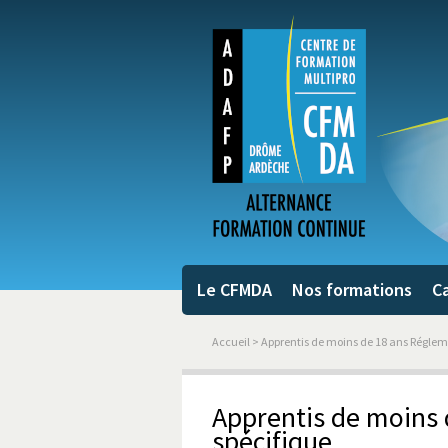
Le CFMDA
Nos formations
Ca
Accueil
> Apprentis de moins de 18 ans Réglem
Apprentis de moins
spécifique