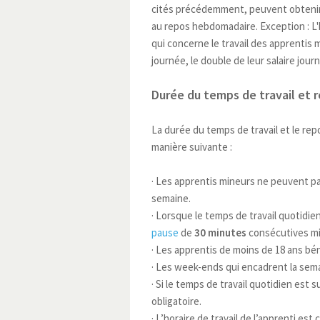
cités précédemment, peuvent obtenir d
au repos hebdomadaire. Exception : L'
qui concerne le travail des apprentis m
journée, le double de leur salaire journ
Durée du temps de travail et
La durée du temps de travail et le r
manière suivante :
· Les apprentis mineurs ne peuvent pas
semaine.
· Lorsque le temps de travail quotidien
pause
de
30 minutes
consécutives m
· Les apprentis de moins de 18 ans bé
· Les week-ends qui encadrent la sema
· Si le temps de travail quotidien est
obligatoire.
· L’horaire de travail de l’apprenti est c