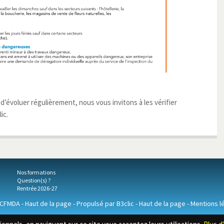
’évoluer régulièrement, nous vous invitons à les vérifier
ic.
Nos formations
Question(s) ?
Rentrée 2026-27
 CFMDA -
Haut de la page
- Propulsé par
B3clic
-
Haut de la page
-
Mentions l