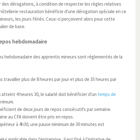
es dérogations, à condition de respecter les règles relatives
hôtellerie-restauration bénéficie d'une dérogation spéciale en ce
ineurs, les jours fériés. Ceux-ci perçoivent alors pour cette
alier de base.
 repos hebdomadaire
epos hebdomadaire des apprentis mineurs sont réglementés de la
 travailler plus de 8 heures par jour et plus de 35 heures par
 atteint 4 heures 30, le salarié doit bénéficier d'un
temps de
inimum.
néficient de deux jours de repos consécutifs par semaine.
ine au CFA doivent être pris en repos.
 supérieur à 4h30, une pause minimum de 30 minutes est
elui applicable dans l’entreprise : il est fixé à l’initiative de