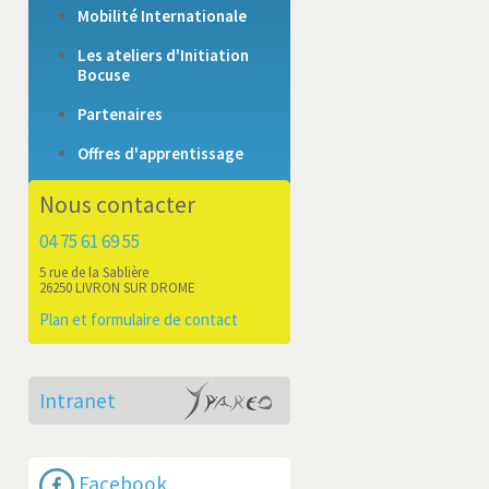
Mobilité Internationale
Les ateliers d'Initiation
Bocuse
Partenaires
Offres d'apprentissage
Nous contacter
04 75 61 69 55
5 rue de la Sablière
26250 LIVRON SUR DROME
Plan et formulaire de contact
Intranet
Facebook