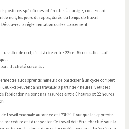
dispositions spécifiques inhérentes à leur âge, concernant
il de nuit, les jours de repos, durée du temps de travail,
. Découvrez la réglementation qui les concernent.
 travailler de nuit, c'est à dire entre 22h et 6h du matin, sauf
iques.
teurs d'activité suivants :
ermettre aux apprentis mineurs de participer à un cycle complet
 Ceux-ci peuvent ainsi travailler à partir de 4 heures. Seuls les
de fabrication ne sont pas assurées entre 6 heures et 22 heures
on.
 de travail maximale autorisée est 23h30. Pour que les apprentis
ne procédure est à respecter. Ce travail doit être effectué sous la
apprentissage. La dérogation est accordée pour une durée d'un an