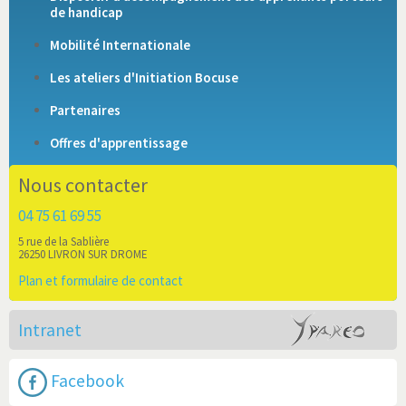
de handicap
Mobilité Internationale
Les ateliers d'Initiation Bocuse
Partenaires
Offres d'apprentissage
Nous contacter
04 75 61 69 55
5 rue de la Sablière
26250 LIVRON SUR DROME
Plan et formulaire de contact
Intranet
Facebook