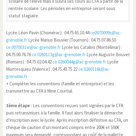
scolaire de l’élève mais il suivra ses cours au CFA à partir de la
rentrée scolaire. Les périodes en entreprise seront sous
statut stagiaire.
Lycée Léon Pavin (Chomérac) : 04.75.65.10.44
ce0070009x@ac-
grenoble.fr
Lycée Marius Bouvier (Tournon) : 04.75.07.86.50
ce.0070031w@ac-grenoble.fr
Lycée les Catalins (Montélimar) :
04.75.00.76.76
ce.0260113g@ac-grenoble.fr
Lycée Auguste Bouvet
(Romans) : 04.75.02.04.42
ce.0260044g@ac-grenoble.fr
Lycée
Montesquieu (Valence) : 04.75.43.75.22
ce.0260116k@ac-
grenoble.fr
+ Compléter les conventions (famille et entreprise) et les
transmettre au CFA à Mme Courtial.
3ème étape :
Les conventions reçues sont signées par le CFA
puis retransmises à la famille. Il faut alors finaliser la démarche
d’inscription avec le lycée. Après inscription définitive au CFA, un
chèque de caution d’un montant compris entre 200€ et 500€
maximum sera demandé, correspondant au coût de la mallette