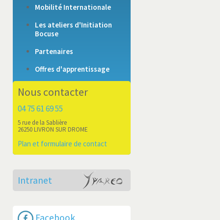
Mobilité Internationale
Les ateliers d'Initiation
Bocuse
Partenaires
Offres d'apprentissage
Nous contacter
04 75 61 69 55
5 rue de la Sablière
26250 LIVRON SUR DROME
Plan et formulaire de contact
Intranet
Facebook