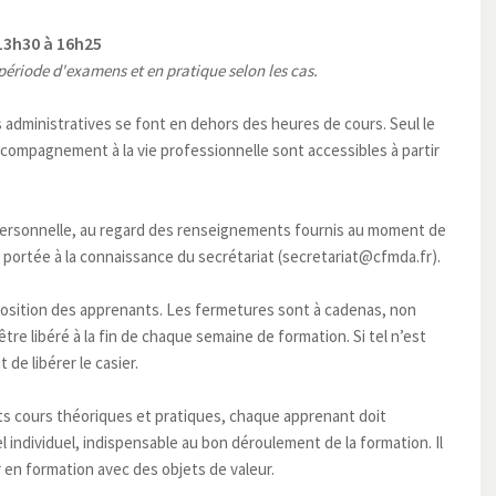
13h30 à 16h25
période d'examens et en pratique selon les cas.
administratives se font en dehors des heures de cours. Seul le
ccompagnement à la vie professionnelle sont accessibles à partir
 personnelle, au regard des renseignements fournis au moment de
t portée à la connaissance du secrétariat (secretariat@cfmda.fr).
sposition des apprenants. Les fermetures sont à cadenas, non
tre libéré à la fin de chaque semaine de formation. Si tel n’est
 de libérer le casier.
ts cours théoriques et pratiques, chaque apprenant doit
 individuel, indispensable au bon déroulement de la formation. Il
 en formation avec des objets de valeur.