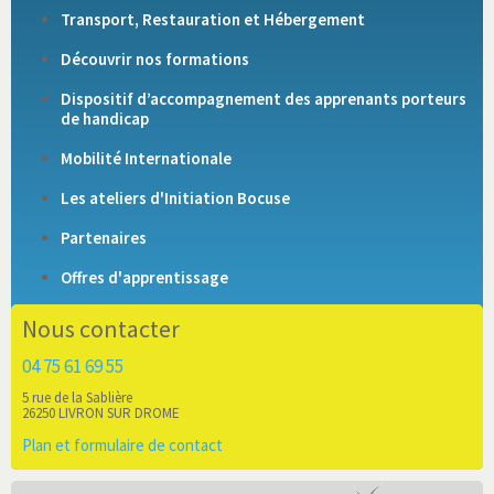
Transport, Restauration et Hébergement
Découvrir nos formations
Dispositif d’accompagnement des apprenants porteurs
de handicap
Mobilité Internationale
Les ateliers d'Initiation Bocuse
Partenaires
Offres d'apprentissage
Nous contacter
04 75 61 69 55
5 rue de la Sablière
26250 LIVRON SUR DROME
Plan et formulaire de contact