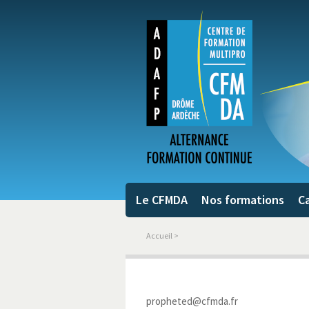
Le CFMDA
Nos formations
Ca
Accueil
>
propheted@cfmda.fr