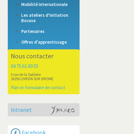
Mobilité Internationale
Les ateliers d'Initiation
Bocuse
Partenaires
Offres d'apprentissage
Nous contacter
04 75 61 69 55
5 rue de la Sablière
26250 LIVRON SUR DROME
Plan et formulaire de contact
Intranet
Facebook