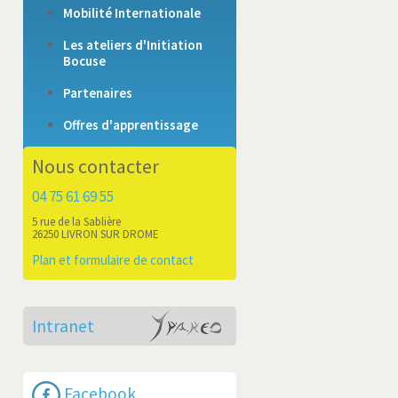
Mobilité Internationale
Les ateliers d'Initiation
Bocuse
Partenaires
Offres d'apprentissage
Nous contacter
04 75 61 69 55
5 rue de la Sablière
26250 LIVRON SUR DROME
Plan et formulaire de contact
Intranet
Facebook