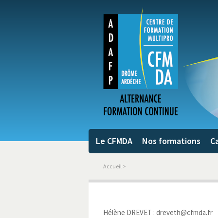
Le CFMDA
Nos formations
Ca
Accueil
>
Hélène DREVET : dreveth@cfmda.fr