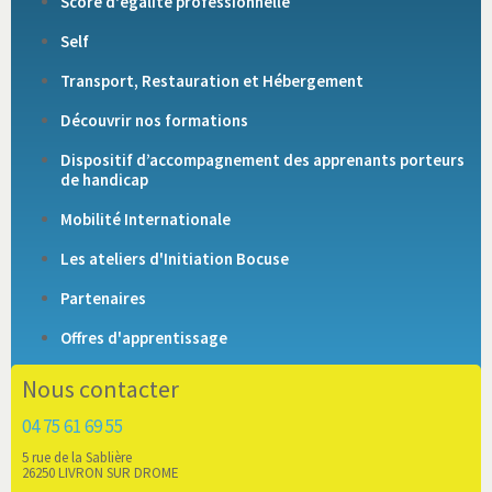
Score d'égalité professionnelle
Self
Transport, Restauration et Hébergement
Découvrir nos formations
Dispositif d’accompagnement des apprenants porteurs
de handicap
Mobilité Internationale
Les ateliers d'Initiation Bocuse
Partenaires
Offres d'apprentissage
Nous contacter
04 75 61 69 55
5 rue de la Sablière
26250 LIVRON SUR DROME