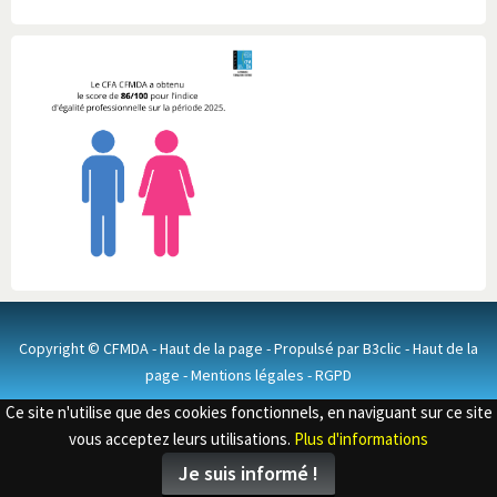
Copyright © CFMDA -
Haut de la page
- Propulsé par
B3clic
-
Haut de la
page
-
Mentions légales
-
RGPD
Ce site n'utilise que des cookies fonctionnels, en naviguant sur ce site
vous acceptez leurs utilisations.
Plus d'informations