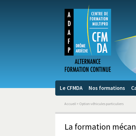
Le CFMDA
Nos formations
Ca
Accueil
> Option véhicules particuliers
La formation mécan