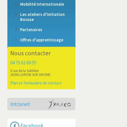
Mobilité Internationale
Les ateliers d'Initiation
Bocuse
Partenaires
Offres d'apprentissage
Nous contacter
04 75 61 69 55
5 rue de la Sablière
26250 LIVRON SUR DROME
Plan et formulaire de contact
Intranet
Facebook